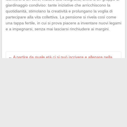
giardinaggio condiviso: tante iniziative che arricchiscono la
quotidianità, stimolano la creatività e prolungano la voglia di
partecipare alla vita collettiva. La pensione si rivela così come
una tappa fertile, in cui si prova piacere a inventare nuovi legami
e a impegnarsi, senza mai lasciarsi rinchiudere ai margini.
←
A partire da quale età ci si può iscrivere e allenare nella
sala Basic Fit?
Come scegliere il miglior decespugliatore per mantenere il
vostro giardino in modo efficace
→
Search