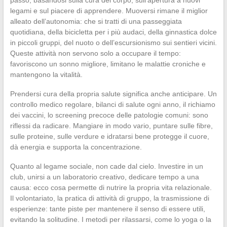
legami e sul piacere di apprendere. Muoversi rimane il miglior
alleato dell’autonomia: che si tratti di una passeggiata
quotidiana, della bicicletta per i più audaci, della ginnastica dolce
in piccoli gruppi, del nuoto o dell’escursionismo sui sentieri vicini.
Queste attività non servono solo a occupare il tempo:
favoriscono un sonno migliore, limitano le malattie croniche e
mantengono la vitalità.
Prendersi cura della propria salute significa anche anticipare. Un
controllo medico regolare, bilanci di salute ogni anno, il richiamo
dei vaccini, lo screening precoce delle patologie comuni: sono
riflessi da radicare. Mangiare in modo vario, puntare sulle fibre,
sulle proteine, sulle verdure e idratarsi bene protegge il cuore,
dà energia e supporta la concentrazione.
Quanto al legame sociale, non cade dal cielo. Investire in un
club, unirsi a un laboratorio creativo, dedicare tempo a una
causa: ecco cosa permette di nutrire la propria vita relazionale.
Il volontariato, la pratica di attività di gruppo, la trasmissione di
esperienze: tante piste per mantenere il senso di essere utili,
evitando la solitudine. I metodi per rilassarsi, come lo yoga o la