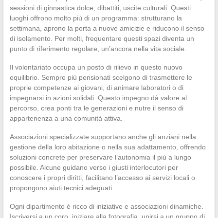
sessioni di ginnastica dolce, dibattiti, uscite culturali. Questi
luoghi offrono molto più di un programma: strutturano la
settimana, aprono la porta a nuove amicizie e riducono il senso
di isolamento. Per molti, frequentare questi spazi diventa un
punto di riferimento regolare, un’ancora nella vita sociale.
Il volontariato occupa un posto di rilievo in questo nuovo
equilibrio. Sempre più pensionati scelgono di trasmettere le
proprie competenze ai giovani, di animare laboratori o di
impegnarsi in azioni solidali. Questo impegno dà valore al
percorso, crea ponti tra le generazioni e nutre il senso di
appartenenza a una comunità attiva.
Associazioni specializzate supportano anche gli anziani nella
gestione della loro abitazione o nella sua adattamento, offrendo
soluzioni concrete per preservare l’autonomia il più a lungo
possibile. Alcune guidano verso i giusti interlocutori per
conoscere i propri diritti, facilitano l’accesso ai servizi locali o
propongono aiuti tecnici adeguati.
Ogni dipartimento è ricco di iniziative e associazioni dinamiche.
Iscriversi a un coro, iniziare alla fotografia, unirsi a un gruppo di