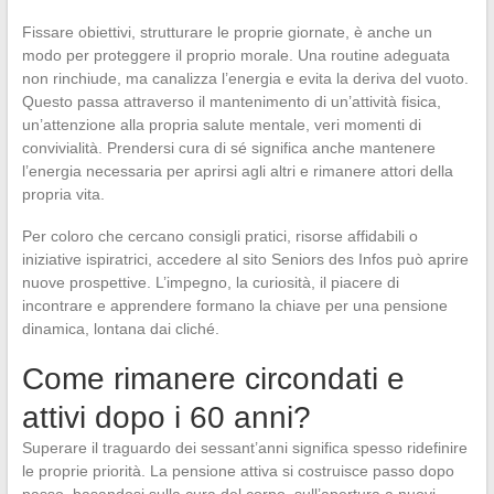
Fissare obiettivi, strutturare le proprie giornate, è anche un
modo per proteggere il proprio morale. Una routine adeguata
non rinchiude, ma canalizza l’energia e evita la deriva del vuoto.
Questo passa attraverso il mantenimento di un’attività fisica,
un’attenzione alla propria salute mentale, veri momenti di
convivialità. Prendersi cura di sé significa anche mantenere
l’energia necessaria per aprirsi agli altri e rimanere attori della
propria vita.
Per coloro che cercano consigli pratici, risorse affidabili o
iniziative ispiratrici, accedere al sito Seniors des Infos può aprire
nuove prospettive. L’impegno, la curiosità, il piacere di
incontrare e apprendere formano la chiave per una pensione
dinamica, lontana dai cliché.
Come rimanere circondati e
attivi dopo i 60 anni?
Superare il traguardo dei sessant’anni significa spesso ridefinire
le proprie priorità. La pensione attiva si costruisce passo dopo
passo, basandosi sulla cura del corpo, sull’apertura a nuovi