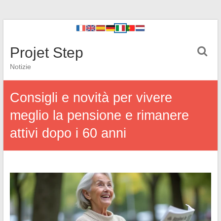
Projet Step
Notizie
Consigli e novità per vivere
meglio la pensione e rimanere
attivi dopo i 60 anni