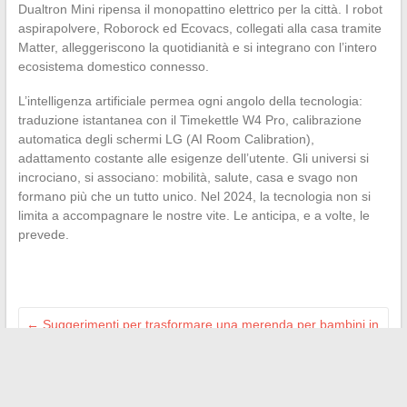
Dualtron Mini ripensa il monopattino elettrico per la città. I robot
aspirapolvere, Roborock ed Ecovacs, collegati alla casa tramite
Matter, alleggeriscono la quotidianità e si integrano con l’intero
ecosistema domestico connesso.
L’intelligenza artificiale permea ogni angolo della tecnologia:
traduzione istantanea con il Timekettle W4 Pro, calibrazione
automatica degli schermi LG (AI Room Calibration),
adattamento costante alle esigenze dell’utente. Gli universi si
incrociano, si associano: mobilità, salute, casa e svago non
formano più che un tutto unico. Nel 2024, la tecnologia non si
limita a accompagnare le nostre vite. Le anticipa, e a volte, le
prevede.
←
Suggerimenti per trasformare una merenda per bambini in
un gioco indimenticabile con un generatore ludico
Come trovare rapidamente un servizio di riparazione
elettrodomestici affidabile a Rennes
→