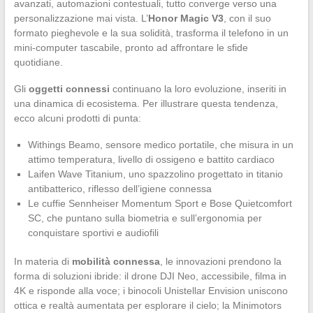
avanzati, automazioni contestuali, tutto converge verso una
personalizzazione mai vista. L’
Honor Magic V3
, con il suo
formato pieghevole e la sua solidità, trasforma il telefono in un
mini-computer tascabile, pronto ad affrontare le sfide
quotidiane.
Gli
oggetti connessi
continuano la loro evoluzione, inseriti in
una dinamica di ecosistema. Per illustrare questa tendenza,
ecco alcuni prodotti di punta:
Withings Beamo, sensore medico portatile, che misura in un
attimo temperatura, livello di ossigeno e battito cardiaco
Laifen Wave Titanium, uno spazzolino progettato in titanio
antibatterico, riflesso dell’igiene connessa
Le cuffie Sennheiser Momentum Sport e Bose Quietcomfort
SC, che puntano sulla biometria e sull’ergonomia per
conquistare sportivi e audiofili
In materia di
mobilità connessa
, le innovazioni prendono la
forma di soluzioni ibride: il drone DJI Neo, accessibile, filma in
4K e risponde alla voce; i binocoli Unistellar Envision uniscono
ottica e realtà aumentata per esplorare il cielo; la Minimotors