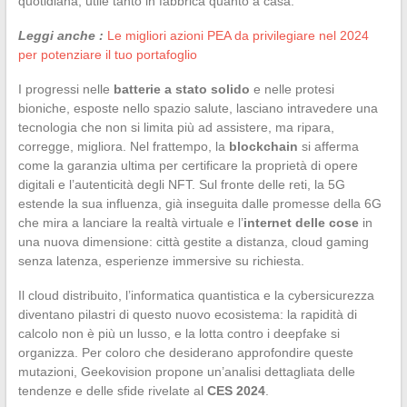
quotidiana, utile tanto in fabbrica quanto a casa.
Leggi anche :
Le migliori azioni PEA da privilegiare nel 2024
per potenziare il tuo portafoglio
I progressi nelle
batterie a stato solido
e nelle protesi
bioniche, esposte nello spazio salute, lasciano intravedere una
tecnologia che non si limita più ad assistere, ma ripara,
corregge, migliora. Nel frattempo, la
blockchain
si afferma
come la garanzia ultima per certificare la proprietà di opere
digitali e l’autenticità degli NFT. Sul fronte delle reti, la 5G
estende la sua influenza, già inseguita dalle promesse della 6G
che mira a lanciare la realtà virtuale e l’
internet delle cose
in
una nuova dimensione: città gestite a distanza, cloud gaming
senza latenza, esperienze immersive su richiesta.
Il cloud distribuito, l’informatica quantistica e la cybersicurezza
diventano pilastri di questo nuovo ecosistema: la rapidità di
calcolo non è più un lusso, e la lotta contro i deepfake si
organizza. Per coloro che desiderano approfondire queste
mutazioni, Geekovision propone un’analisi dettagliata delle
tendenze e delle sfide rivelate al
CES 2024
.