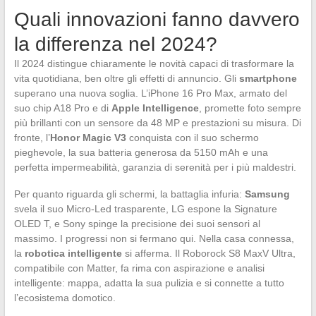
Quali innovazioni fanno davvero
la differenza nel 2024?
Il 2024 distingue chiaramente le novità capaci di trasformare la
vita quotidiana, ben oltre gli effetti di annuncio. Gli
smartphone
superano una nuova soglia. L’iPhone 16 Pro Max, armato del
suo chip A18 Pro e di
Apple Intelligence
, promette foto sempre
più brillanti con un sensore da 48 MP e prestazioni su misura. Di
fronte, l’
Honor Magic V3
conquista con il suo schermo
pieghevole, la sua batteria generosa da 5150 mAh e una
perfetta impermeabilità, garanzia di serenità per i più maldestri.
Per quanto riguarda gli schermi, la battaglia infuria:
Samsung
svela il suo Micro-Led trasparente, LG espone la Signature
OLED T, e Sony spinge la precisione dei suoi sensori al
massimo. I progressi non si fermano qui. Nella casa connessa,
la
robotica intelligente
si afferma. Il Roborock S8 MaxV Ultra,
compatibile con Matter, fa rima con aspirazione e analisi
intelligente: mappa, adatta la sua pulizia e si connette a tutto
l’ecosistema domotico.