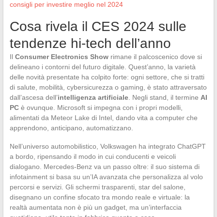
consigli per investire meglio nel 2024
Cosa rivela il CES 2024 sulle
tendenze hi-tech dell’anno
Il
Consumer Electronics Show
rimane il palcoscenico dove si
delineano i contorni del futuro digitale. Quest’anno, la varietà
delle novità presentate ha colpito forte: ogni settore, che si tratti
di salute, mobilità, cybersicurezza o gaming, è stato attraversato
dall’ascesa dell’
intelligenza artificiale
. Negli stand, il termine
AI
PC
è ovunque. Microsoft si impegna con i propri modelli,
alimentati da Meteor Lake di Intel, dando vita a computer che
apprendono, anticipano, automatizzano.
Nell’universo automobilistico, Volkswagen ha integrato ChatGPT
a bordo, ripensando il modo in cui conducenti e veicoli
dialogano. Mercedes-Benz va un passo oltre: il suo sistema di
infotainment si basa su un’IA avanzata che personalizza al volo
percorsi e servizi. Gli schermi trasparenti, star del salone,
disegnano un confine sfocato tra mondo reale e virtuale: la
realtà aumentata non è più un gadget, ma un’interfaccia