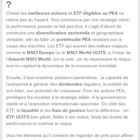
?
Choisir les
meilleures actions
et
ETF éligibles au PEA
ne
relève pas du hasard. Tout commence par une stratégie claire :
la performance passée ne fait pas tout. Il s’agit d’abord de
construire une
diversification sectorielle
et géographique
véritable, afin de bâtir un
portefeuille PEA
résistant aux à-
coups des marchés. Les ETF qui suivent des indices majeurs
comme le
MSCI Europe
ou le
MSCI World UCITS
, à l’instar de
l’
Amundi MSCI World
, ont la cote, car ils répartissent le risque
tout en captant la dynamique de la croissance mondiale.
Ensuite, il faut examiner plusieurs paramètres : la capacité de
l’entreprise à générer des
dividendes
réguliers, la solidité de
son bilan, son potentiel de croissance. Pour les actions PEA,
privilégiez les sociétés à la stratégie lisible, à la gouvernance
stable et à l’exposition internationale raisonnée. Du côté des
ETF, la
liquidité
et les
frais de gestion
font la différence : un
ETF UCITS
bien piloté, fidèle à son indice, limite les écarts de
performance et maîtrise le risque.
Voici les éléments qu’il convient de regarder de près pour affiner