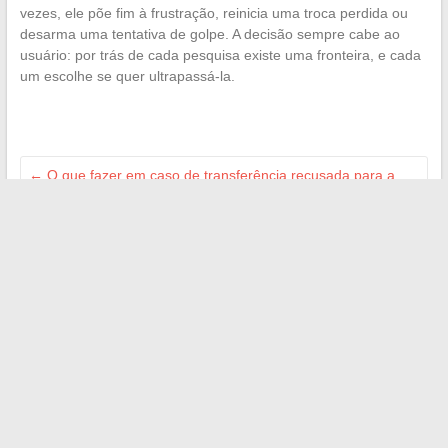
vezes, ele põe fim à frustração, reinicia uma troca perdida ou
desarma uma tentativa de golpe. A decisão sempre cabe ao
usuário: por trás de cada pesquisa existe uma fronteira, e cada
um escolhe se quer ultrapassá-la.
←
O que fazer em caso de transferência recusada para a
Revolut: causas frequentes e soluções eficazes
Como pagar com os cheques-vacances ANCV na Decathlon:
dicas e conselhos práticos
→
Search