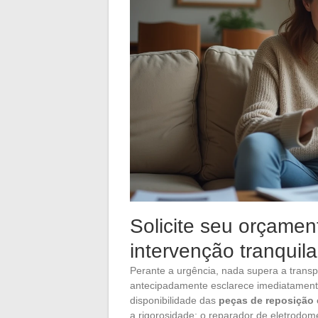
Solicite seu orçamen
intervenção tranquil
Perante a urgência, nada supera a trans
antecipadamente esclarece imediatamente
disponibilidade das
peças de reposição
a rigorosidade: o reparador de eletrodo