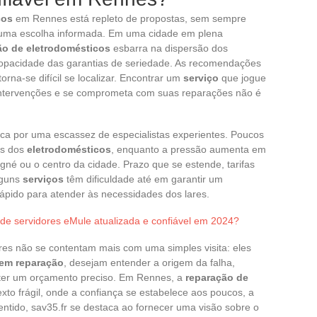
cos
em Rennes está repleto de propostas, sem sempre
r uma escolha informada. Em uma cidade em plena
ão de eletrodomésticos
esbarra na dispersão dos
opacidade das garantias de seriedade. As recomendações
torna-se difícil se localizar. Encontrar um
serviço
que jogue
 intervenções e se comprometa com suas reparações não é
ica por uma escassez de especialistas experientes. Poucos
es dos
eletrodomésticos
, enquanto a pressão aumenta em
né ou o centro da cidade. Prazo que se estende, tarifas
lguns
serviços
têm dificuldade até em garantir um
ápido para atender às necessidades dos lares.
 de servidores eMule atualizada e confiável em 2024?
es não se contentam mais com uma simples visita: eles
 em reparação
, desejam entender a origem da falha,
bter um orçamento preciso. Em Rennes, a
reparação de
to frágil, onde a confiança se estabelece aos poucos, a
ntido, sav35.fr se destaca ao fornecer uma visão sobre o