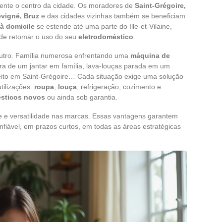
mente o centro da cidade. Os moradores de
Saint-Grégoire,
vigné, Bruz
e das cidades vizinhas também se beneficiam
à domicile
se estende até uma parte do Ille-et-Vilaine,
 de retomar o uso do seu
eletrodoméstico
.
outro. Família numerosa enfrentando uma
máquina de
ra de um jantar em família, lava-louças parada em um
eito em Saint-Grégoire… Cada situação exige uma solução
tilizações:
roupa
,
louça
, refrigeração, cozimento e
ésticos novos
ou ainda sob garantia.
de e versatilidade nas marcas. Essas vantagens garantem
fiável, em prazos curtos, em todas as áreas estratégicas