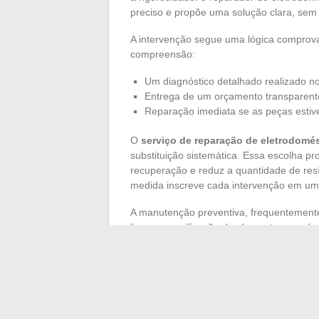
preciso e propõe uma solução clara, sem 
A intervenção segue uma lógica comprova
compreensão:
Um diagnóstico detalhado realizado no
Entrega de um orçamento transparen
Reparação imediata se as peças estiv
O
serviço de reparação de eletrodomé
substituição sistemática. Essa escolha p
recuperação e reduz a quantidade de res
medida inscreve cada intervenção em uma
A manutenção preventiva, frequentemente 
limpeza, verificação de elementos sensív
bônus de reparação, agora acessível, inc
refrigerador ou do forno em vez de aban
Um
reparador de eletrodomésticos em 
serenidade nasce de uma primeira troca
intervenção rápida e controlada em todo o