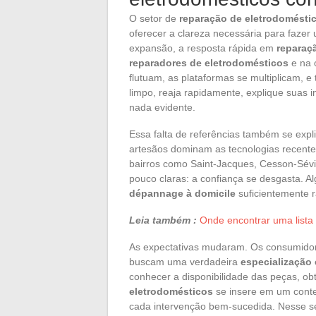
O setor de
reparação de eletrodomésti
oferecer a clareza necessária para faze
expansão, a resposta rápida em
reparaç
reparadores de eletrodomésticos
e na 
flutuam, as plataformas se multiplicam, e 
limpo, reaja rapidamente, explique suas
nada evidente.
Essa falta de referências também se expl
artesãos dominam as tecnologias recent
bairros como Saint-Jacques, Cesson-Sévig
pouco claras: a confiança se desgasta. A
dépannage à domicile
suficientemente r
Leia também :
Onde encontrar uma lista
As expectativas mudaram. Os consumidor
buscam uma verdadeira
especialização
conhecer a disponibilidade das peças, o
eletrodomésticos
se insere em um contex
cada intervenção bem-sucedida. Nesse se