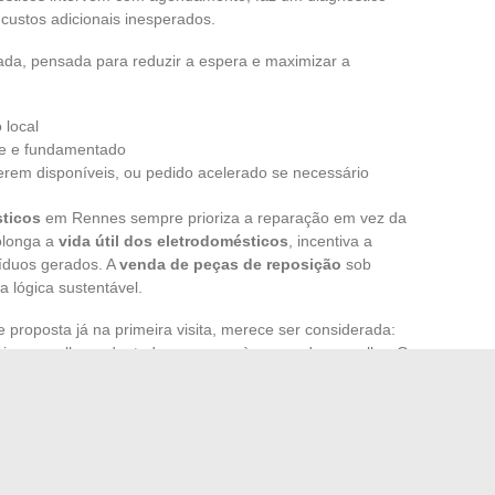
custos adicionais inesperados.
da, pensada para reduzir a espera e maximizar a
 local
te e fundamentado
erem disponíveis, ou pedido acelerado se necessário
sticos
em Rennes sempre prioriza a reparação em vez da
rolonga a
vida útil dos eletrodomésticos
, incentiva a
íduos gerados. A
venda de peças de reposição
sob
 lógica sustentável.
proposta já na primeira visita, merece ser considerada:
eis, conselhos adaptados ao uso e à marca do aparelho. O
entiva a prolongar o uso da máquina de lavar, do
doná-los prematuramente.
domicílio
está sempre disponível para qualquer dúvida. A
 clara, do orçamento detalhado à promessa de uma
 Ille-et-Vilaine. A cada máquina reiniciada, é um pedaço do