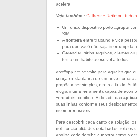
acelera:
Veja também :
Catherine Reitman: tudo s
Um único dispositivo pode agrupar vár
SIM.
A fronteira entre trabalho e vida pes
para que você não seja interrompido 
Gerenciar vários arquivos, clientes ou
torna um hábito acessível a todos.
onoffapp net se volta para aqueles que 
criação instantânea de um novo número at
propõe a ser simples, direto e fluido. A
elogiam uma ferramenta capaz de acompan
verdadeiro copiloto. E do lado das
aplica
suas linhas conforme seus deslocamento
incompreensíveis.
Para descobrir cada canto da solução, o
net: funcionalidades detalhadas, relatos
analisa cada detalhe e mostra como a ges