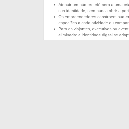
Atribuir um número efêmero a uma cri
sua identidade, sem nunca abrir a port
Os empreendedores constroem sua
e
específico a cada atividade ou campa
Para os viajantes, executivos ou aventu
eliminada: a identidade digital se ada
Na região dos Pays de la Loire, a transiç
soluções flexíveis. Com ou sem BYOD, a 
realidade tecnológica, colocando as ferr
sem perda de controle.
No final, a verdadeira questão pode ser 
pode, com um gesto, escolher sua forma
←
As tendências de casamento imperdív
Descubra as últimas tend