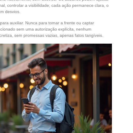
l, controlar a visibilidade; cada ação permanece clara, o
em desvios.
ara auxiliar. Nunca para tomar a frente ou captar
cionado sem uma autorização explícita, nenhum
cretiza, sem promessas vazias, apenas fatos tangíveis.