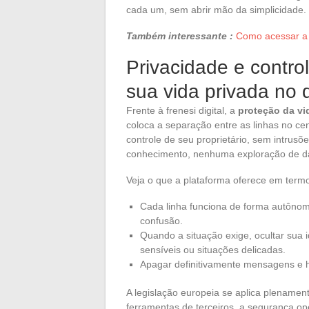
cada um, sem abrir mão da simplicidade.
Também interessante :
Como acessar a i
Privacidade e contro
sua vida privada no d
Frente à frenesi digital, a
proteção da vi
coloca a separação entre as linhas no ce
controle de seu proprietário, sem intru
conhecimento, nenhuma exploração de dad
Veja o que a plataforma oferece em termo
Cada linha funciona de forma autônoma
confusão.
Quando a situação exige, ocultar sua i
sensíveis ou situações delicadas.
Apagar definitivamente mensagens e his
A legislação europeia se aplica plenament
ferramentas de terceiros, a segurança o