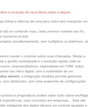
obre a evolução de seus lábios antes e depois
ias linhas e alternar de uma para outra sem manipular um
soal não se confunde mais: cada universo mantém seu fio,
no momento errado.
 projetos simultaneamente, sem multiplicar os telefones, se
querem manter o controle sobre suas chamadas. Desde a
é a gestão centralizada e a exclusão rápida, tudo se
utônomos, empreendedores, especialistas em CRM: todos
har seu ritmo digital, com a reatividade de um
ções móveis
, a integração imediata permite gerenciar
s, sem obstáculos, sem uma avalanche de configurações
s curiosos e pragmáticos podem saber tudo sobre onoffapp
 de experiências, usos concretos em empresas… Este site
tão inteligente dos dados oferece um controle ajustado a