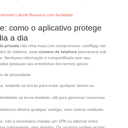
ntranet Laforêt Business com facilidade
le: como o aplicativo protege
ia a dia
da privada
não rima mais com compromisso. onoffapp net
ntro do sistema: cada
número de telefone
permanece sob
sões. Nenhuma informação é compartilhada sem seu
os pessoais nas entrelinhas dos termos gerais.
s de privacidade:
, isolando as trocas para evitar qualquer desvio ou
dentidade se torna imediato, útil para gerenciar conversas
tóricos elimina qualquer vestígio, sem rastros residuais.
e: não é necessário instalar um VPN ou alternar entre
pera nativamente, sem desvios. Os usuários podem ajustar