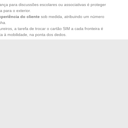
ança para discussões escolares ou associativas é proteger
a para o exterior.
xperiência do cliente
sob medida, atribuindo um número
nha.
reiros, a tarefa de trocar o cartão SIM a cada fronteira é
pta à mobilidade, na ponta dos dedos.
ão digital das PME muitas vezes passa por esse tipo de
plataforma apaga as fronteiras entre necessidade e
amentas nas mãos de quem as utiliza, sem complicações,
esta: por que se prender a uma identidade única quando se
 de se comunicar?
eis deste ano para um dia inesquecível
ências de calçados para realçar seu estilo no dia a dia
→