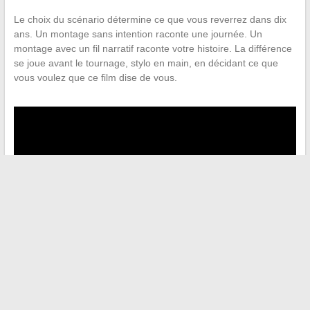
Le choix du scénario détermine ce que vous reverrez dans dix
ans. Un montage sans intention raconte une journée. Un
montage avec un fil narratif raconte votre histoire. La différence
se joue avant le tournage, stylo en main, en décidant ce que
vous voulez que ce film dise de vous.