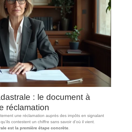
adastrale : le document à
e réclamation
ctement une réclamation auprès des impôts en signalant
u’ils contestent un chiffre sans savoir d’où il vient.
ale est la première étape concrète
.