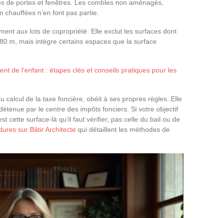
es de portes et fenêtres. Les combles non aménagés,
 chauffées n’en font pas partie.
ment aux lots de copropriété. Elle exclut les surfaces dont
1,80 m, mais intègre certains espaces que la surface
 de l'enfant : étapes clés et conseils pratiques pour les
au calcul de la taxe foncière, obéit à ses propres règles. Elle
 détenue par le centre des impôts fonciers. Si votre objectif
st cette surface-là qu’il faut vérifier, pas celle du bail ou de
ures sur Bâtir Architecte
qui détaillent les méthodes de