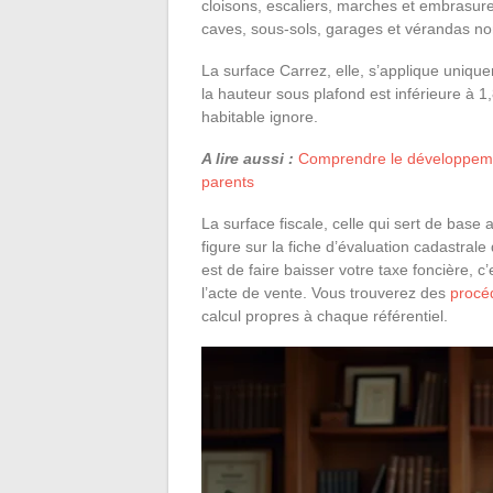
cloisons, escaliers, marches et embrasur
caves, sous-sols, garages et vérandas non
La surface Carrez, elle, s’applique unique
la hauteur sous plafond est inférieure à 
habitable ignore.
A lire aussi :
Comprendre le développement
parents
La surface fiscale, celle qui sert de base 
figure sur la fiche d’évaluation cadastrale
est de faire baisser votre taxe foncière, c’e
l’acte de vente. Vous trouverez des
procéd
calcul propres à chaque référentiel.