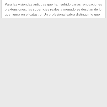
Para las viviendas antiguas que han sufrido varias renovaciones
o extensiones, las superficies reales a menudo se desvían de lo
que figura en el catastro. Un profesional sabrá distinguir lo que
corresponde a la superficie habitable, a la superficie fiscal y a
los anexos no contabilizables.
La rectificación de superficie habitable no es un procedimiento
complejo, pero requiere método. Identificar la referencia
correcta, obtener la ficha catastral y luego elaborar un
expediente preciso con planos acotados: estos tres pasos son
suficientes en la gran mayoría de los casos para obtener una
corrección ante la administración fiscal.
←
10 escenarios originales para crear un video de boda
inolvidable y emotivo
Todo sobre el inmobiliario: consejos, tendencias y trucos para
lograr tus proyectos
→