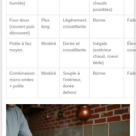
humide)
chauds
possibles)
Four doux
Plus
Légèrement
Bonne
Faib
(couvert puis
long
croustillante
découvert)
Poêle à feu
Modéré
Dorée et
Inégale
Élev
moyen
croustillante
(extérieur
couv
chaud, coeur
tiède)
Combinaison
Modéré
Souple à
Bonne
Faib
micro-ondes
l’intérieur,
+ poêle
dorée
dehors