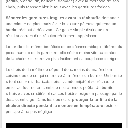
(tortilla, viande, riz, haricots, fromage) avec la méthode de son
choix, puis réassembler le tout avec les garnitures froides.
Séparer les garnitures fragiles avant la réchauffe
demande
une minute de plus, mais évite la texture pâteuse qui rend un
burrito réchauffé décevant. Ce geste simple distingue un
résultat correct d’un résultat réellement appétissant.
La tortilla elle-même bénéficie de ce désassemblage : libérée du
poids humide de la garniture, elle sèche moins vite au contact
de la chaleur et retrouve plus facilement sa souplesse d’origine.
Le choix de la méthode dépend donc moins du matériel en
cuisine que de ce qui se trouve à l’intérieur du burrito. Un burrito
« tout cuit » (riz, haricots noirs, viande mijotée) se réchauffe
entier au four ou en combiné micro-ondes-poêle. Un burrito
« frais » avec crudités et sauces froides exige un passage par le
désassemblage. Dans les deux cas,
protéger la tortilla de la
chaleur directe pendant la montée en température
reste le
principe à ne pas négliger.