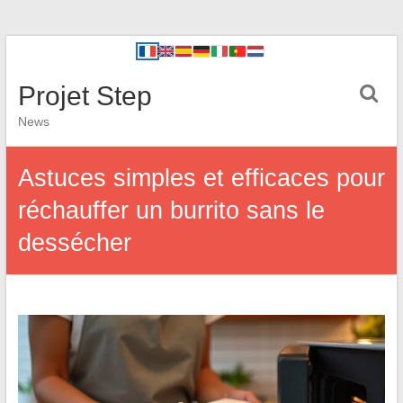
Projet Step
News
Astuces simples et efficaces pour
réchauffer un burrito sans le
dessécher