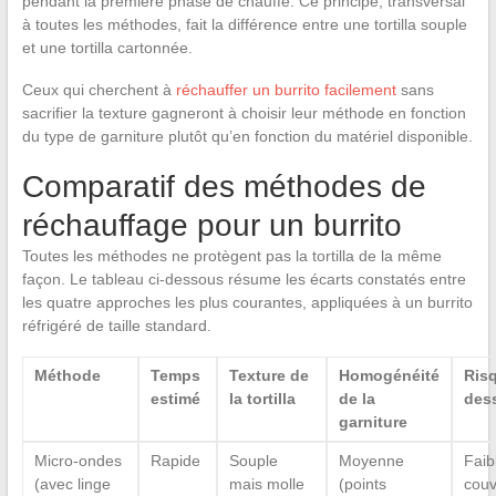
pendant la première phase de chauffe. Ce principe, transversal
à toutes les méthodes, fait la différence entre une tortilla souple
et une tortilla cartonnée.
Ceux qui cherchent à
réchauffer un burrito facilement
sans
sacrifier la texture gagneront à choisir leur méthode en fonction
du type de garniture plutôt qu’en fonction du matériel disponible.
Comparatif des méthodes de
réchauffage pour un burrito
Toutes les méthodes ne protègent pas la tortilla de la même
façon. Le tableau ci-dessous résume les écarts constatés entre
les quatre approches les plus courantes, appliquées à un burrito
réfrigéré de taille standard.
Méthode
Temps
Texture de
Homogénéité
Ris
estimé
la tortilla
de la
des
garniture
Micro-ondes
Rapide
Souple
Moyenne
Faib
(avec linge
mais molle
(points
couv