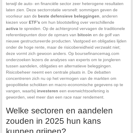
terwijl de auto- en financiële sector zeer heterogene resultaten
laten zien. Deze sectorrotatie versnelt: sommigen geven de
voorkeur aan de
beste defensieve beleggingen
, anderen
kiezen voor
ETF’s
om hun blootstelling over verschillende
activa
te spreiden. Op de achtergrond vervagen de traditionele
referentiepunten door de opmars van
bitcoin
en de golf van
nieuwe gestructureerde producten. Vastgoed en obligaties lijden
onder de hoge rente, maar de risicobereidheid verzwakt niet;
deze vormt zich gewoon anders. Op boursefinancemag.com
onderzoeken lezers de analyses van experts om te jongleren
tussen aandelen, obligaties en alternatieve beleggingen.
Risicobeheer neemt een centrale plaats in. De debatten
concentreren zich nu op het vermogen van de markten om
geopolitieke schokken en macro-economische gegevens op te
vangen, waarbij
investeren
een evenwichtsoefening is
geworden, veel meer dan een race naar rendement.
Welke sectoren en aandelen
zouden in 2025 hun kans
kunnen grijpen?