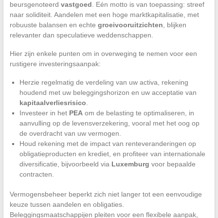
beursgenoteerd
vastgoed
. Eén motto is van toepassing: streef
naar soliditeit. Aandelen met een hoge marktkapitalisatie, met
robuuste balansen en echte
groeivooruitzichten
, blijken
relevanter dan speculatieve weddenschappen.
Hier zijn enkele punten om in overweging te nemen voor een
rustigere investeringsaanpak:
Herzie regelmatig de verdeling van uw activa, rekening
houdend met uw beleggingshorizon en uw acceptatie van
kapitaalverliesrisico
.
Investeer in het
PEA
om de belasting te optimaliseren, in
aanvulling op de levensverzekering, vooral met het oog op
de overdracht van uw vermogen.
Houd rekening met de impact van renteveranderingen op
obligatieproducten en krediet, en profiteer van internationale
diversificatie, bijvoorbeeld via
Luxemburg
voor bepaalde
contracten.
Vermogensbeheer beperkt zich niet langer tot een eenvoudige
keuze tussen aandelen en obligaties.
Beleggingsmaatschappijen pleiten voor een flexibele aanpak,