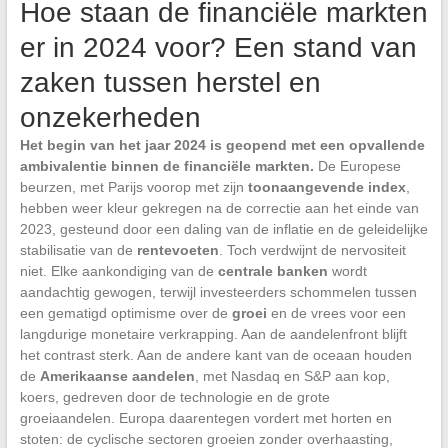
Hoe staan de financiële markten
er in 2024 voor? Een stand van
zaken tussen herstel en
onzekerheden
Het begin van het jaar 2024 is geopend met een opvallende
ambivalentie binnen de financiële markten.
De Europese
beurzen, met Parijs voorop met zijn
toonaangevende index
,
hebben weer kleur gekregen na de correctie aan het einde van
2023, gesteund door een daling van de inflatie en de geleidelijke
stabilisatie van de
rentevoeten
. Toch verdwijnt de nervositeit
niet. Elke aankondiging van de
centrale banken
wordt
aandachtig gewogen, terwijl investeerders schommelen tussen
een gematigd optimisme over de
groei
en de vrees voor een
langdurige monetaire verkrapping. Aan de aandelenfront blijft
het contrast sterk. Aan de andere kant van de oceaan houden
de
Amerikaanse aandelen
, met Nasdaq en S&P aan kop,
koers, gedreven door de technologie en de grote
groeiaandelen. Europa daarentegen vordert met horten en
stoten: de cyclische sectoren groeien zonder overhaasting,