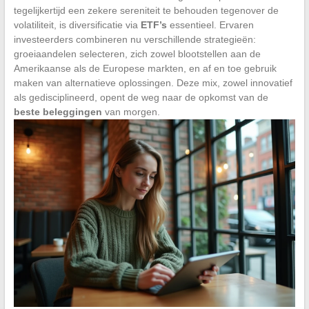
tegelijkertijd een zekere sereniteit te behouden tegenover de
volatiliteit, is diversificatie via
ETF’s
essentieel. Ervaren
investeerders combineren nu verschillende strategieën:
groeiaandelen selecteren, zich zowel blootstellen aan de
Amerikaanse als de Europese markten, en af en toe gebruik
maken van alternatieve oplossingen. Deze mix, zowel innovatief
als gedisciplineerd, opent de weg naar de opkomst van de
beste beleggingen
van morgen.