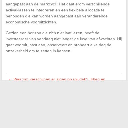
aangepast aan de markcycli. Het gaat erom verschillende
activaklassen te integreren en een flexibele allocatie te
behouden die kan worden aangepast aan veranderende
economische vooruitzichten.
Gezien een horizon die zich niet laat lezen, heeft de
investeerder van vandaag niet langer de luxe van afwachten. Hij
gaat vooruit, past aan, observeert en probeert elke dag de
onzekerheid om te zetten in kansen.
←
Waarom verschijnen er algen op uw dak? Uitleg en
effectieve oplossingen
Wat is de wettelijke afstand die moet worden gerespecteerd
tussen een boom en uw huis?
→
Zoeken