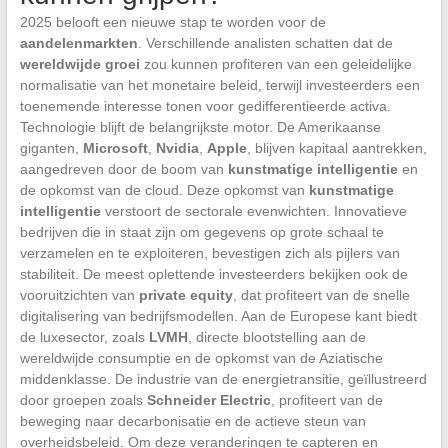
2025 belooft een nieuwe stap te worden voor de
aandelenmarkten
. Verschillende analisten schatten dat de
wereldwijde groei
zou kunnen profiteren van een geleidelijke
normalisatie van het monetaire beleid, terwijl investeerders een
toenemende interesse tonen voor gedifferentieerde activa.
Technologie blijft de belangrijkste motor. De Amerikaanse
giganten,
Microsoft
,
Nvidia
,
Apple
, blijven kapitaal aantrekken,
aangedreven door de boom van
kunstmatige intelligentie
en
de opkomst van de cloud. Deze opkomst van
kunstmatige
intelligentie
verstoort de sectorale evenwichten. Innovatieve
bedrijven die in staat zijn om gegevens op grote schaal te
verzamelen en te exploiteren, bevestigen zich als pijlers van
stabiliteit. De meest oplettende investeerders bekijken ook de
vooruitzichten van
private equity
, dat profiteert van de snelle
digitalisering van bedrijfsmodellen. Aan de Europese kant biedt
de luxesector, zoals
LVMH
, directe blootstelling aan de
wereldwijde consumptie en de opkomst van de Aziatische
middenklasse. De industrie van de energietransitie, geïllustreerd
door groepen zoals
Schneider Electric
, profiteert van de
beweging naar decarbonisatie en de actieve steun van
overheidsbeleid. Om deze veranderingen te capteren en