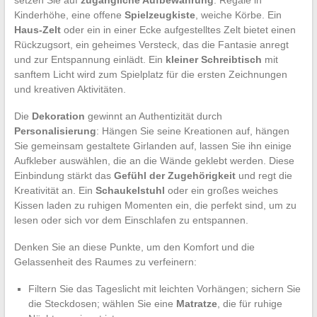
setzen Sie auf
zugängliche Aufbewahrung
: Regale in
Kinderhöhe, eine offene
Spielzeugkiste
, weiche Körbe. Ein
Haus-Zelt
oder ein in einer Ecke aufgestelltes Zelt bietet einen
Rückzugsort, ein geheimes Versteck, das die Fantasie anregt
und zur Entspannung einlädt. Ein
kleiner Schreibtisch
mit
sanftem Licht wird zum Spielplatz für die ersten Zeichnungen
und kreativen Aktivitäten.
Die
Dekoration
gewinnt an Authentizität durch
Personalisierung
: Hängen Sie seine Kreationen auf, hängen
Sie gemeinsam gestaltete Girlanden auf, lassen Sie ihn einige
Aufkleber auswählen, die an die Wände geklebt werden. Diese
Einbindung stärkt das
Gefühl der Zugehörigkeit
und regt die
Kreativität an. Ein
Schaukelstuhl
oder ein großes weiches
Kissen laden zu ruhigen Momenten ein, die perfekt sind, um zu
lesen oder sich vor dem Einschlafen zu entspannen.
Denken Sie an diese Punkte, um den Komfort und die
Gelassenheit des Raumes zu verfeinern:
Filtern Sie das Tageslicht mit leichten Vorhängen; sichern Sie
die Steckdosen; wählen Sie eine
Matratze
, die für ruhige