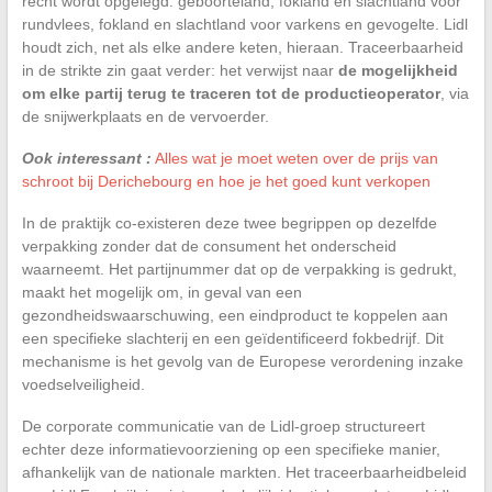
recht wordt opgelegd: geboorteland, fokland en slachtland voor
rundvlees, fokland en slachtland voor varkens en gevogelte. Lidl
houdt zich, net als elke andere keten, hieraan. Traceerbaarheid
in de strikte zin gaat verder: het verwijst naar
de mogelijkheid
om elke partij terug te traceren tot de productieoperator
, via
de snijwerkplaats en de vervoerder.
Ook interessant :
Alles wat je moet weten over de prijs van
schroot bij Derichebourg en hoe je het goed kunt verkopen
In de praktijk co-existeren deze twee begrippen op dezelfde
verpakking zonder dat de consument het onderscheid
waarneemt. Het partijnummer dat op de verpakking is gedrukt,
maakt het mogelijk om, in geval van een
gezondheidswaarschuwing, een eindproduct te koppelen aan
een specifieke slachterij en een geïdentificeerd fokbedrijf. Dit
mechanisme is het gevolg van de Europese verordening inzake
voedselveiligheid.
De corporate communicatie van de Lidl-groep structureert
echter deze informatievoorziening op een specifieke manier,
afhankelijk van de nationale markten. Het traceerbaarheidbeleid