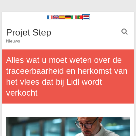
Projet Step
Nieuws
Alles wat u moet weten over de
traceerbaarheid en herkomst van
het vlees dat bij Lidl wordt
verkocht