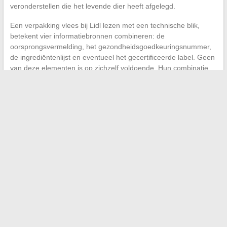
veronderstellen die het levende dier heeft afgelegd.
Een verpakking vlees bij Lidl lezen met een technische blik,
betekent vier informatiebronnen combineren: de
oorsprongsvermelding, het gezondheidsgoedkeuringsnummer,
de ingrediëntenlijst en eventueel het gecertificeerde label. Geen
van deze elementen is op zichzelf voldoende. Hun combinatie
geeft een betrouwbaar beeld van wat de verpakking
daadwerkelijk bevat.