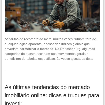
As tarifas de recompra do metal muitas vezes flutuam fora de
qualquer lógica aparente, apesar dos índices globais que
deveriam harmonizar o mercado. Na Derichebourg, algumas
categorias de sucata escapam aos movimentos gerais e
beneficiam de tabelas específicas, às vezes ajustadas de…
As últimas tendências do mercado
imobiliário online: dicas e truques para
investir